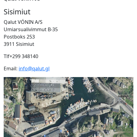
Sisimiut
Qalut VÓNIN A/S
Umiarsualivimmut B-35
Postboks 253
3911 Sisimiut
Tlf+299 348140
Email:
info@qalut.gl