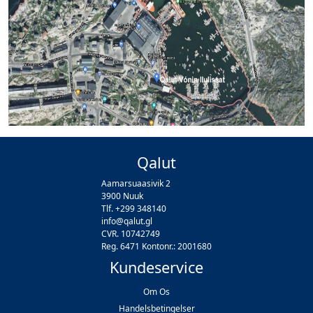
Qalut
Aamarsuaasivik 2
3900 Nuuk
Tlf. +299 348140
info@qalut.gl
CVR. 10742749
Reg. 6471 Kontonr.: 2001680
Kundeservice
Om Os
Handelsbetingelser