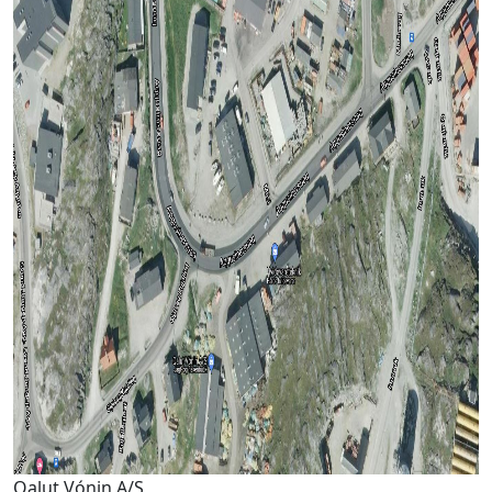
Qalut Vónin A/S