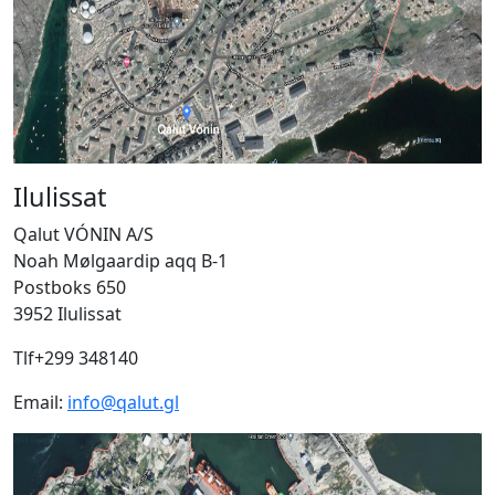
Ilulissat
Qalut VÓNIN A/S
Noah Mølgaardip aqq B-1
Postboks 650
3952 Ilulissat
Tlf+299 348140
Email:
info@qalut.gl