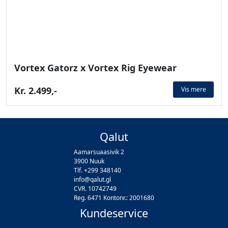
Vortex Gatorz x Vortex Rig Eyewear
Kr. 2.499,-
Vis mere
Qalut
Aamarsuaasivik 2
3900 Nuuk
Tlf. +299 348140
info@qalut.gl
CVR. 10742749
Reg. 6471 Kontonr.: 2001680
Kundeservice