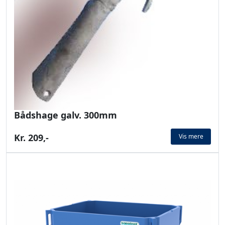
Bådshage galv. 300mm
Kr. 209,-
Vis mere