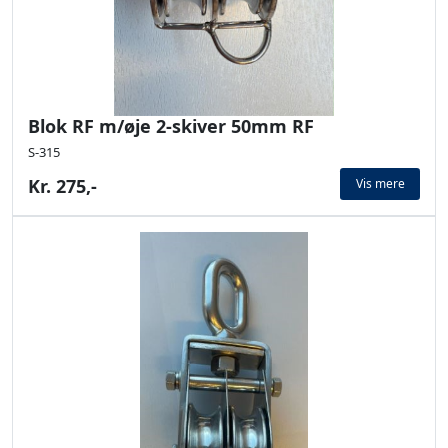
Blok RF m/øje 2-skiver 50mm RF
S-315
Kr. 275,-
Vis mere