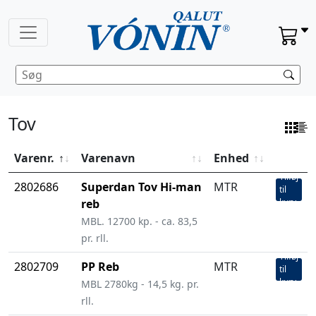
Tov
Varenr.
Varenavn
Enhed
Tilføj
2802686
Superdan Tov Hi-man
MTR
til
reb
kurv
MBL. 12700 kp. - ca. 83,5
pr. rll.
Tilføj
2802709
PP Reb
MTR
til
kurv
MBL 2780kg - 14,5 kg. pr.
rll.