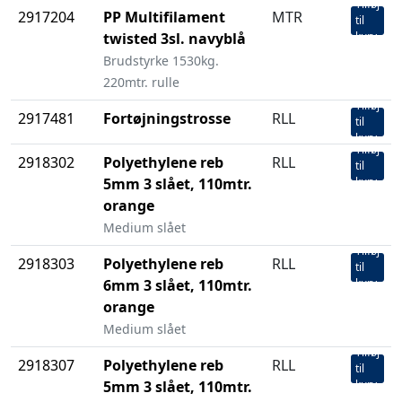
Tilføj
2917204
PP Multifilament
MTR
til
twisted 3sl. navyblå
kurv
Brudstyrke 1530kg.
220mtr. rulle
Tilføj
2917481
Fortøjningstrosse
RLL
til
kurv
Tilføj
2918302
Polyethylene reb
RLL
til
5mm 3 slået, 110mtr.
kurv
orange
Medium slået
Tilføj
2918303
Polyethylene reb
RLL
til
6mm 3 slået, 110mtr.
kurv
orange
Medium slået
Tilføj
2918307
Polyethylene reb
RLL
til
5mm 3 slået, 110mtr.
kurv