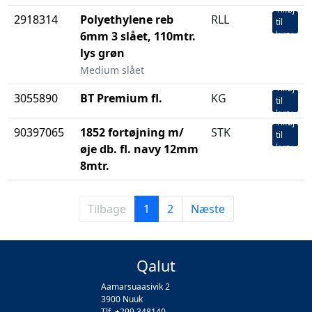
Tilføj
2918314
Polyethylene reb
RLL
til
6mm 3 slået, 110mtr.
kurv
lys grøn
Medium slået
Tilføj
3055890
BT Premium fl.
KG
til
kurv
Tilføj
90397065
1852 fortøjning m/
STK
til
øje db. fl. navy 12mm
kurv
8mtr.
Tilbage
1
2
Næste
Qalut
Aamarsuaasivik 2
3900 Nuuk
Tlf. +299 348140