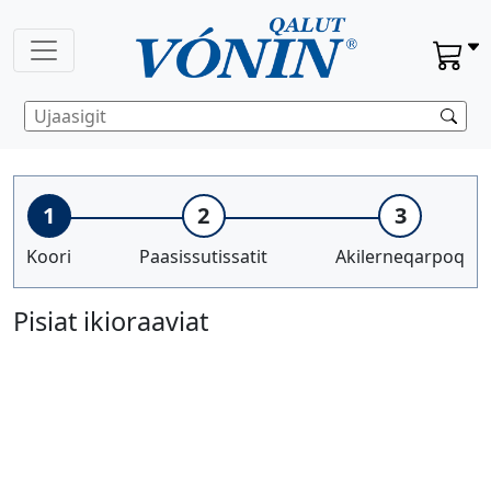
1
2
3
Koori
Paasissutissatit
Akilerneqarpoq
Pisiat ikioraaviat