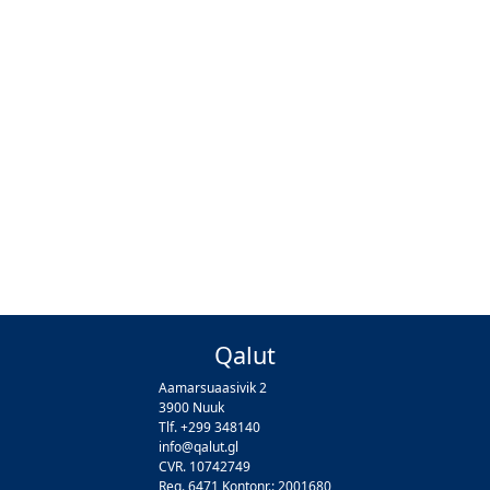
Qalut
Aamarsuaasivik 2
3900 Nuuk
Tlf. +299 348140
info@qalut.gl
CVR. 10742749
Reg. 6471 Kontonr.: 2001680