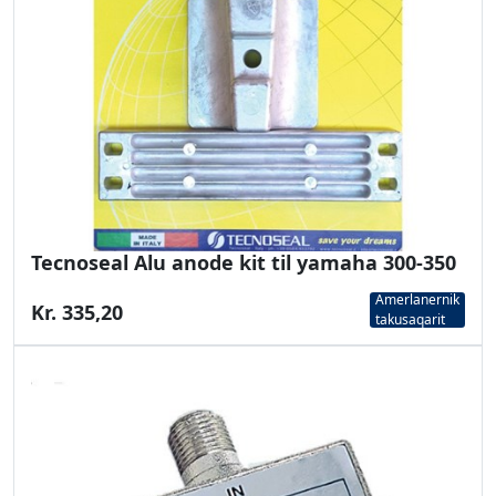
Tecnoseal Alu anode kit til yamaha 300-350
Amerlanernik
Kr. 335,20
takusaqarit