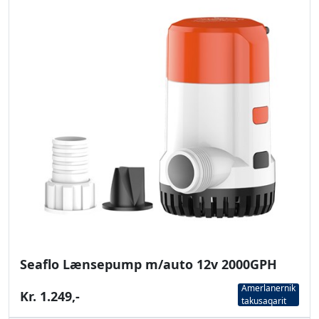
Seaflo Lænsepump m/auto 12v 2000GPH
Amerlanernik
Kr. 1.249,-
takusaqarit