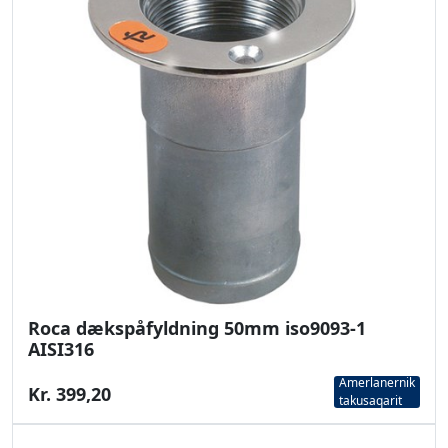
Roca dækspåfyldning 50mm iso9093-1
AISI316
Amerlanernik
Kr. 399,20
takusaqarit