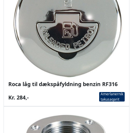
Roca låg til dækspåfyldning benzin RF316
Amerlanernik
Kr. 284,-
takusaqarit