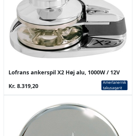
Lofrans ankerspil X2 Høj alu, 1000W / 12V
Amerlanernik
Kr. 8.319,20
takusaqarit