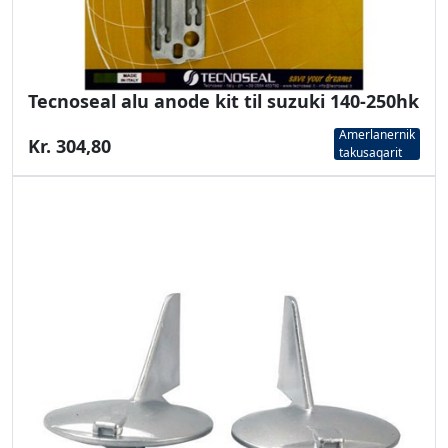
Tecnoseal alu anode kit til suzuki 140-250hk
Amerlanernik
Kr. 304,80
takusaqarit